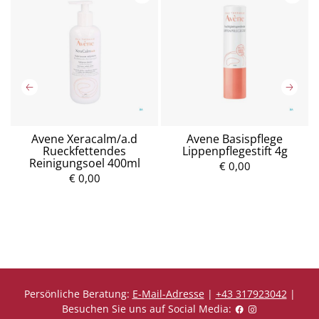
Avene Xeracalm/a.d
Avene Basispflege
Rueckfettendes
Lippenpflegestift 4g
Reinigungsoel 400ml
€ 0,00
€ 0,00
P
P
r
r
e
e
i
i
s
s
Persönliche Beratung:
E-Mail-Adresse
|
+43 317923042
|
Besuchen Sie uns auf Social Media: