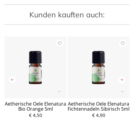
Kunden kauften auch:
l)
Aetherische Oele Elenatura
Aetherische Oele Elenatura
Bio Orange 5ml
Fichtennadeln Sibirisch 5ml
P
r
€ 4,50
P
€ 4,90
e
r
i
e
s
i
s