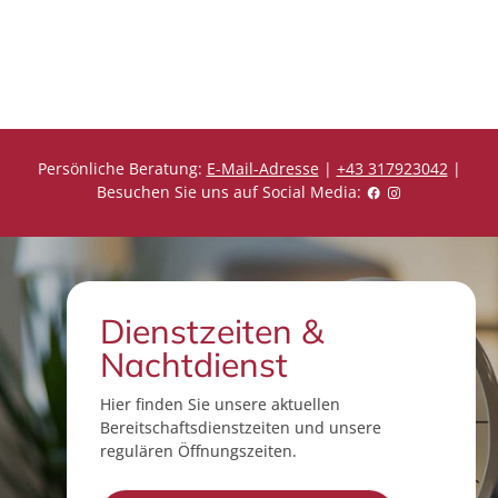
r
r
e
e
i
i
s
s
Persönliche Beratung:
E-Mail-Adresse
|
+43 317923042
|
Besuchen Sie uns auf Social Media:
Dienstzeiten &
Nachtdienst
Hier finden Sie unsere aktuellen
Bereitschaftsdienstzeiten und unsere
regulären Öffnungszeiten.