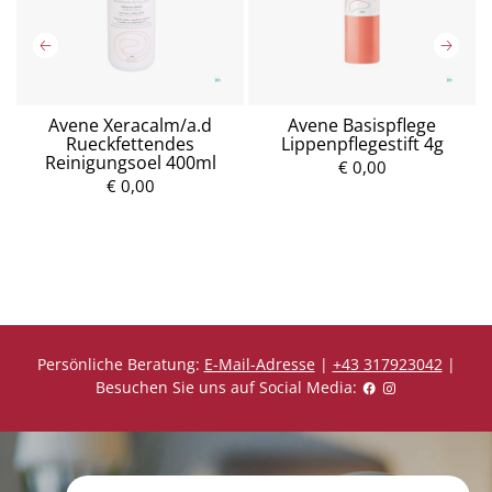
Avene Xeracalm/a.d
Avene Basispflege
Rueckfettendes
Lippenpflegestift 4g
Reinigungsoel 400ml
€ 0,00
€ 0,00
P
P
r
r
e
e
i
i
s
s
Persönliche Beratung:
E-Mail-Adresse
|
+43 317923042
|
Besuchen Sie uns auf Social Media: