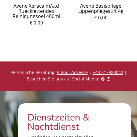
Avene Xeracalm/a.d
Avene Basispflege
Rueckfettendes
Lippenpflegestift 4g
Reinigungsoel 400ml
€ 0,00
€ 0,00
P
P
r
r
e
e
i
i
s
s
Persönliche Beratung:
E-Mail-Adresse
|
+43 317923042
|
Besuchen Sie uns auf Social Media:
Dienstzeiten &
Nachtdienst