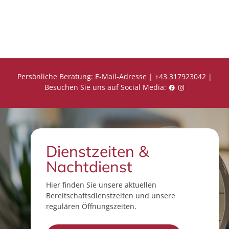
r
r
e
e
i
i
s
s
Persönliche Beratung:
E-Mail-Adresse
|
+43 317923042
|
Besuchen Sie uns auf Social Media:
Dienstzeiten &
Nachtdienst
Hier finden Sie unsere aktuellen
Bereitschaftsdienstzeiten und unsere
regulären Öffnungszeiten.