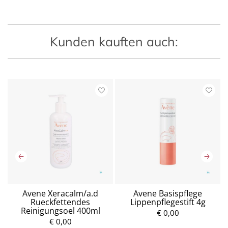
Kunden kauften auch:
Avene Xeracalm/a.d
Avene Basispflege
Rueckfettendes
Lippenpflegestift 4g
Reinigungsoel 400ml
€ 0,00
€ 0,00
P
P