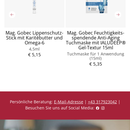
s
Mag. Gobec Lippenschutz-
Mag. Gobec Feuchtigkeits-
Stick mit Karitébutter und
spendende Anti-Aging
Omega-6
Tuchmaske mit IALUDEEP®
Gel-Textur 15ml
4,5ml
P
Tuchmaske für 1 Anwendung
r
€ 5,15
(15ml)
e
i
€ 5,35
P
s
r
e
i
s
Persönliche Beratung:
E-Mail-Adresse
|
+43 317923042
|
Besuchen Sie uns auf Social Media: