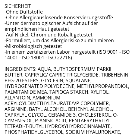
SICHERHEIT
-Ohne Duftstoffe
-Ohne Allergieauslösende Konservierungsstoffe
-Unter dermatologischer Aufsicht auf der
empfindlichen Haut getestet
-Auf Nickel, Chrom und Kobalt getestet
-Formuliert, um das Allergierisiko zu minimieren
-Mikrobiologisch getestet
-In einem zertifizierten Labor hergestellt (ISO 9001 - ISO
14001 - ISO 18001 - ISO 22716)
INGREDIENTS: AQUA, BUTYROSPERMUM PARKII
BUTTER, CAPRYLIC/ CAPRIC TRIGLYCERIDE, TRIBEHENIN
PEG-20 ESTERS, GLYCERIN, SQUALANE,
HYDROGENATED POLYDECENE, METHYLPROPANEDIOL,
PALMITAMIDE MEA, TAPIOCA STARCH, XYLITOL,
ALLANTOIN, AMMONIUM
ACRYLOYLDIMETHYLTAURATE/VP COPOLYMER,
ARGININE, BATYL ALCOHOL, BEHENYL ALCOHOL,
CAPRYLYL GLYCOL, CERAMIDE 3, CHOLESTEROL, O-
CYMEN-5-OL, P-ANISIC ACID, PENTAERYTHRITYL
TETRADI-T-BUTYL HYDROXYHYDROCINNAMATE,
PHOSPHATIDYLGLYCEROL, SODIUM HYALURONATE,