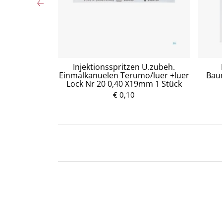
ndverschluss-
Injektionsspritzen U.zubeh.
100mm Nr1547
Einmalkanuelen Terumo/luer +luer
Baum
Lock Nr 20 0,40 X19mm 1 Stück
€ 0,10
P
r
e
i
s