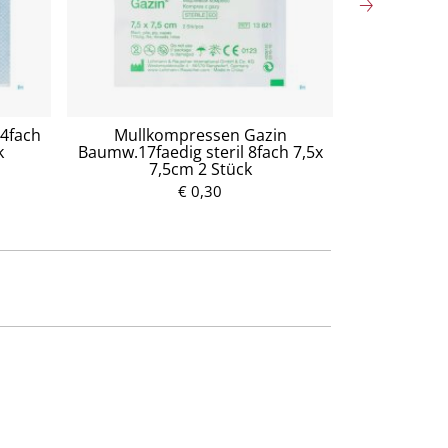
 4fach
Mullkompressen Gazin
Mullko
k
Baumw.17faedig steril 8fach 7,5x
Baumw.17fa
7,5cm 2 Stück
7,
€ 0,30
P
r
e
i
s