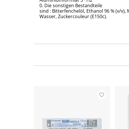
Aluminiumformiat 3 · H2
0. Die sonstigen Bestandteile
sind : Bitterfenchelöl, Ethanol 96 % (v/v)
Wasser, Zuckercouleur (E150c).