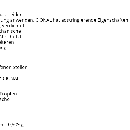
aut leiden.
gung anwenden. CIONAL hat adstringierende Eigenschaften,
 verdichtet
chanische
AL schützt
eiteren
ung.
fenen Stellen
n CIONAL
 Tropfen
sche
n : 0,909 g