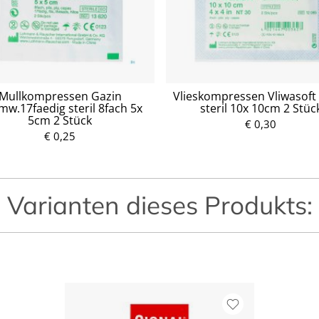
Mullkompressen Gazin
Vlieskompressen Vliwasoft
w.17faedig steril 8fach 5x
steril 10x 10cm 2 Stüc
5cm 2 Stück
P
€ 0,30
€ 0,25
r
P
e
r
i
e
s
i
s
Varianten dieses Produkts: