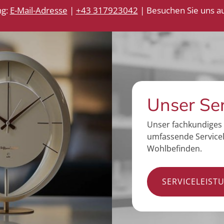
ng:
E-Mail-Adresse
|
+43 317923042
| Besuchen Sie uns au
Unser Se
Unser fachkundiges 
umfassende Servicel
Wohlbefinden.
SERVICELEIST