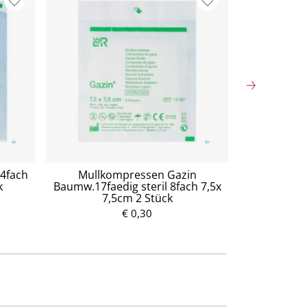
 4fach
Mullkompressen Gazin
Mullko
k
Baumw.17faedig steril 8fach 7,5x
Baumw.17fa
7,5cm 2 Stück
7,
€ 0,30
P
r
e
i
s