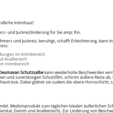
ndliche Intimhaut!
z- und Juckreizlinderung für Sie amp; Ihn.
chmerz und Juckreiz, beruhigt, schafft Erleichterung, kann 
zess:
nkungen im Intimbereich
nd Analbereich
im Intimbereich
Deumavan Schutzsalbe
kann wiederholte Beschwerden verm
einen und zuverlässigen Schutzfilm, schirmt äußere Reize ab
autrisse. Dabei glättet sie zudem die obere Hornschicht, so
del. Medizinprodukt zum täglichen lokalen äußerlichen Sc
Genital, Damm und Analbereich). Zur Linderung von Beschwe