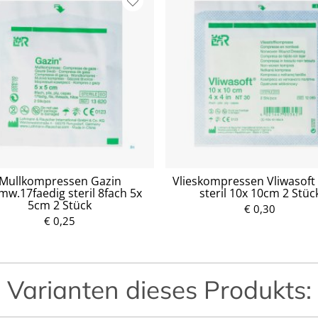
Mullkompressen Gazin
Vlieskompressen Vliwasoft
w.17faedig steril 8fach 5x
steril 10x 10cm 2 Stüc
5cm 2 Stück
P
€ 0,30
€ 0,25
r
P
e
r
i
e
s
i
s
Varianten dieses Produkts: