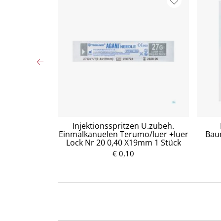
ndverschluss-
Injektionsspritzen U.zubeh.
100mm Nr1547
Einmalkanuelen Terumo/luer +luer
Baum
Lock Nr 20 0,40 X19mm 1 Stück
€ 0,10
P
r
e
i
s