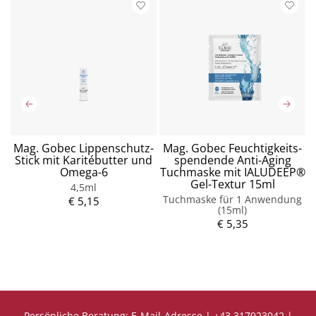
s
Mag. Gobec Lippenschutz-
Mag. Gobec Feuchtigkeits-
Stick mit Karitébutter und
spendende Anti-Aging
Omega-6
Tuchmaske mit IALUDEEP®
Gel-Textur 15ml
4,5ml
P
Tuchmaske für 1 Anwendung
r
€ 5,15
(15ml)
e
i
€ 5,35
P
s
r
e
i
s
Persönliche Beratung:
E-Mail-Adresse
|
+43 317923042
|