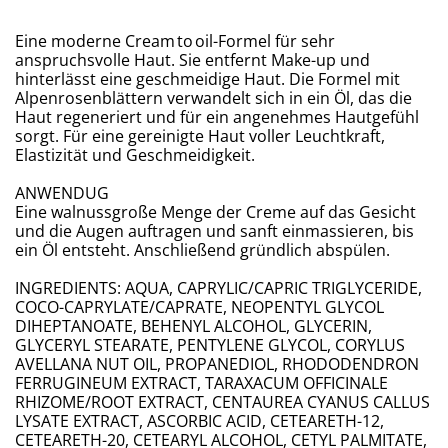
​Eine moderne Cream to oil-Formel für sehr
anspruchsvolle Haut. Sie entfernt Make-up und
hinterlässt eine geschmeidige Haut. Die Formel mit
Alpenrosenblättern verwandelt sich in ein Öl, das die
Haut regeneriert und für ein angenehmes Hautgefühl
sorgt. Für eine gereinigte Haut voller Leuchtkraft,
Elastizität und Geschmeidigkeit.
ANWENDUG
​Eine walnussgroße Menge der Creme auf das Gesicht
und die Augen auftragen und sanft einmassieren, bis
ein Öl entsteht. Anschließend gründlich abspülen.
​INGREDIENTS: AQUA, CAPRYLIC/CAPRIC TRIGLYCERIDE,
COCO-CAPRYLATE/CAPRATE, NEOPENTYL GLYCOL
DIHEPTANOATE, BEHENYL ALCOHOL, GLYCERIN,
GLYCERYL STEARATE, PENTYLENE GLYCOL, CORYLUS
AVELLANA NUT OIL, PROPANEDIOL, RHODODENDRON
FERRUGINEUM EXTRACT, TARAXACUM OFFICINALE
RHIZOME/ROOT EXTRACT, CENTAUREA CYANUS CALLUS
LYSATE EXTRACT, ASCORBIC ACID, CETEARETH-12,
CETEARETH-20, CETEARYL ALCOHOL, CETYL PALMITATE,