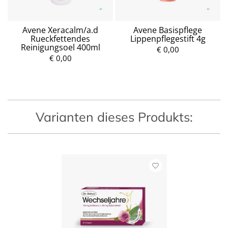
Avene Xeracalm/a.d
Avene Basispflege
Rueckfettendes
Lippenpflegestift 4g
Reinigungsoel 400ml
€ 0,00
€ 0,00
P
P
r
r
e
e
i
i
s
s
Varianten dieses Produkts: