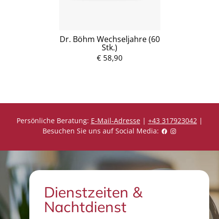
Dr. Böhm Wechseljahre (60
Stk.)
€ 58,90
Persönliche Beratung:
E-Mail-Adresse
|
+43 317923042
|
Besuchen Sie uns auf Social Media:
Dienstzeiten &
Nachtdienst