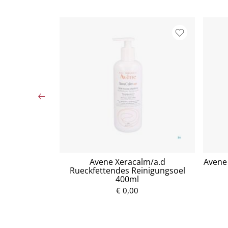
tzuckersirup
Avene Xeracalm/a.d
Avene 
Rueckfettendes Reinigungsoel
400ml
P
€ 0,00
r
e
i
s