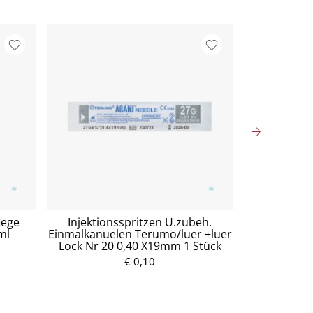
lege
Injektionsspritzen U.zubeh.
Mullko
ml
Einmalkanuelen Terumo/luer +luer
Baumw.17fa
Lock Nr 20 0,40 X19mm 1 Stück
5
€ 0,10
P
r
e
i
s