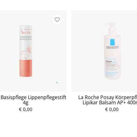
Basispflege Lippenpflegestift
La Roche Posay Körperpf
4g
Lipikar Balsam AP+ 400
€ 0,00
P
€ 0,00
P
r
r
e
e
i
i
s
s