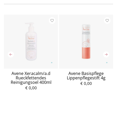
Avene Xeracalm/a.d
Avene Basispflege
Rueckfettendes
Lippenpflegestift 4g
Reinigungsoel 400ml
€ 0,00
€ 0,00
P
P
r
r
e
e
i
i
s
s