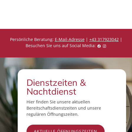
e
e
i
i
s
s
Persönliche Beratung:
E-Mail-Adresse
|
+43 317923042
|
Besuchen Sie uns auf Social Media:
Dienstzeiten &
Nachtdienst
Hier finden Sie unsere aktuellen
Bereitschaftsdienstzeiten und unsere
regulären Öffnungszeiten.
AKTUELLE ÖFFNUNGSZEITEN