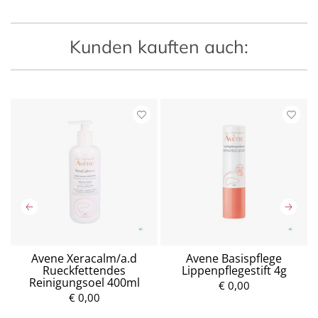
Kunden kauften auch:
Avene Xeracalm/a.d
Avene Basispflege
Rueckfettendes
Lippenpflegestift 4g
Reinigungsoel 400ml
€ 0,00
€ 0,00
P
P
r
r