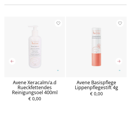
Avene Xeracalm/a.d
Avene Basispflege
Rueckfettendes
Lippenpflegestift 4g
Reinigungsoel 400ml
€ 0,00
€ 0,00
P
P
r
r
e
e
i
i
s
s