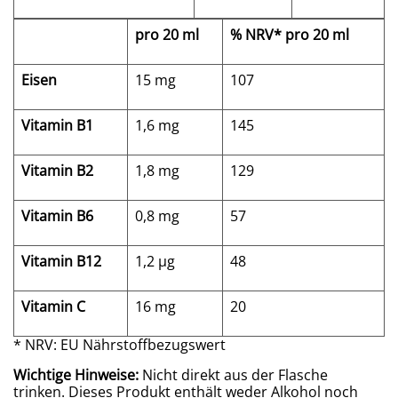
pro 20 ml
% NRV* pro 20 ml
Eisen
15 mg
107
Vitamin B
1
1,6 mg
145
Vitamin B
2
1,8 mg
129
Vitamin B
6
0,8 mg
57
Vitamin B
12
1,2 µg
48
Vitamin C
16 mg
20
* NRV: EU Nährstoffbezugswert
Wichtige Hinweise:
Nicht direkt aus der Flasche
trinken. Dieses Produkt enthält weder Alkohol noch