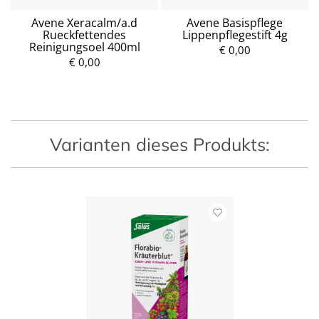
Avene Xeracalm/a.d
Avene Basispflege
Rueckfettendes
Lippenpflegestift 4g
Reinigungsoel 400ml
€ 0,00
€ 0,00
P
P
r
r
e
e
i
i
s
s
Varianten dieses Produkts: