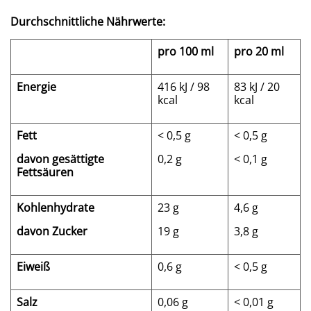
Durchschnittliche Nährwerte:
pro 100 ml
pro 20 ml
Energie
416 kJ / 98
83 kJ / 20
kcal
kcal
Fett
< 0,5 g
< 0,5 g
davon gesättigte
0,2 g
< 0,1 g
Fettsäuren
Kohlenhydrate
23 g
4,6 g
davon Zucker
19 g
3,8 g
Eiweiß
0,6 g
< 0,5 g
Salz
0,06 g
< 0,01 g