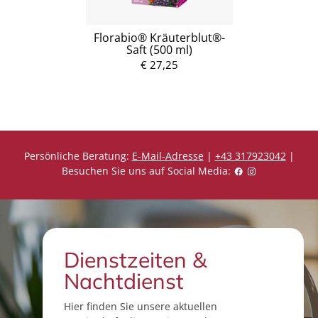
Florabio® Kräuterblut®-
Saft (500 ml)
€ 27,25
Persönliche Beratung:
E-Mail-Adresse
|
+43 317923042
|
Besuchen Sie uns auf Social Media:
Dienstzeiten &
Nachtdienst
Hier finden Sie unsere aktuellen