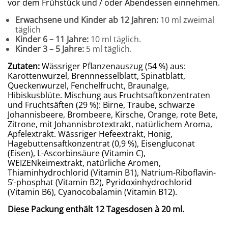
vor dem Frühstück und / oder Abendessen einnehmen.
Erwachsene und Kinder ab 12 Jahren:
10 ml zweimal
täglich
Kinder 6 – 11 Jahre:
10 ml täglich.
Kinder 3 – 5 Jahre:
5 ml täglich.
Zutaten:
Wässriger Pflanzenauszug (54 %) aus:
Karottenwurzel, Brennnesselblatt, Spinatblatt,
Queckenwurzel, Fenchelfrucht, Braunalge,
Hibiskusblüte. Mischung aus Fruchtsaftkonzentraten
und Fruchtsäften (29 %): Birne, Traube, schwarze
Johannisbeere, Brombeere, Kirsche, Orange, rote Bete,
Zitrone, mit Johannisbrotextrakt, natürlichem Aroma,
Apfelextrakt. Wässriger Hefeextrakt, Honig,
Hagebuttensaftkonzentrat (0,9 %), Eisengluconat
(Eisen), L-Ascorbinsäure (Vitamin C),
WEIZENkeimextrakt, natürliche Aromen,
Thiaminhydrochlorid (Vitamin B1), Natrium-Riboflavin-
5’-phosphat (Vitamin B2), Pyridoxinhydrochlorid
(Vitamin B6), Cyanocobalamin (Vitamin B12).
Diese Packung enthält 12 Tagesdosen à 20 ml.