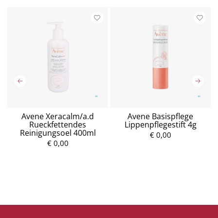
Avene Xeracalm/a.d
Avene Basispflege
Rueckfettendes
Lippenpflegestift 4g
Reinigungsoel 400ml
€ 0,00
€ 0,00
P
P
r
r
e
e
i
i
s
s