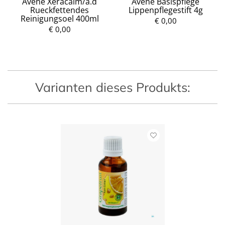
Avene Xeracalm/a.d
Avene Basispflege
Rueckfettendes
Lippenpflegestift 4g
Reinigungsoel 400ml
€ 0,00
€ 0,00
P
P
r
r
e
e
i
i
s
s
Varianten dieses Produkts: