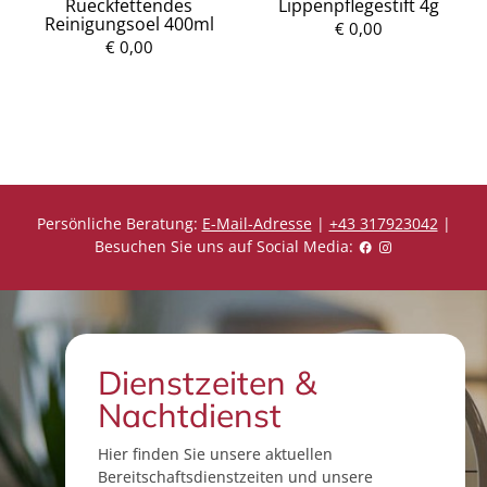
Rueckfettendes
Lippenpflegestift 4g
Reinigungsoel 400ml
€ 0,00
€ 0,00
P
P
r
r
e
e
i
i
s
s
Persönliche Beratung:
E-Mail-Adresse
|
+43 317923042
|
Besuchen Sie uns auf Social Media:
Dienstzeiten &
Nachtdienst
Hier finden Sie unsere aktuellen
Bereitschaftsdienstzeiten und unsere