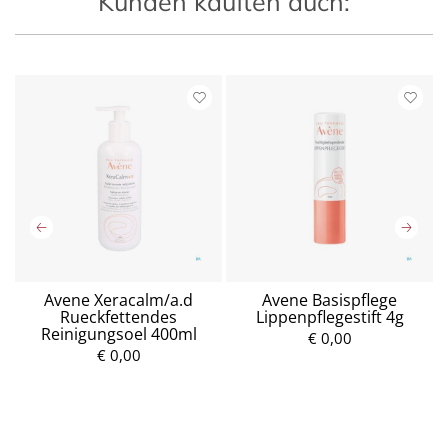
Kunden kauften auch:
Avene Xeracalm/a.d
Avene Basispflege
Rueckfettendes
Lippenpflegestift 4g
Reinigungsoel 400ml
€ 0,00
€ 0,00
P
P
r
r
e
e
i
i
s
s