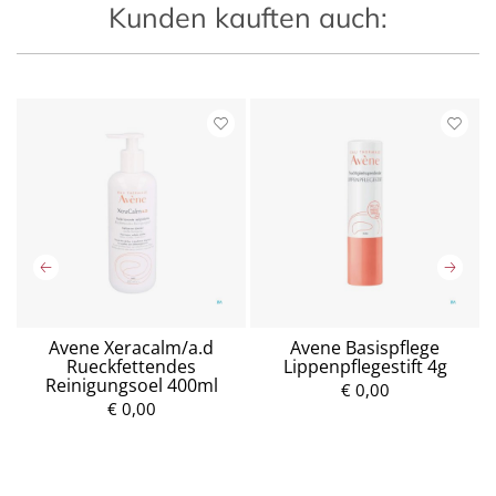
Kunden kauften auch:
Avene Xeracalm/a.d
Avene Basispflege
Rueckfettendes
Lippenpflegestift 4g
Reinigungsoel 400ml
€ 0,00
€ 0,00
P
P
r
r
e
e
i
i
s
s