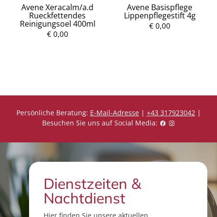
Avene Xeracalm/a.d
Avene Basispflege
Rueckfettendes
Lippenpflegestift 4g
Reinigungsoel 400ml
€ 0,00
€ 0,00
P
P
r
r
e
e
i
i
s
s
Persönliche Beratung:
E-Mail-Adresse
|
+43 317923042
|
Besuchen Sie uns auf Social Media:
Dienstzeiten &
Nachtdienst
Hier finden Sie unsere aktuellen