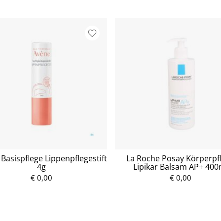
Basispflege Lippenpflegestift
La Roche Posay Körperpf
4g
Lipikar Balsam AP+ 400
€ 0,00
P
€ 0,00
P
r
r
e
e
i
i
s
s