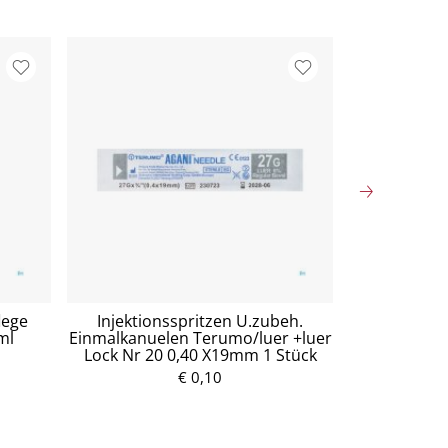
lege
Injektionsspritzen U.zubeh.
Mullko
ml
Einmalkanuelen Terumo/luer +luer
Baumw.17fa
Lock Nr 20 0,40 X19mm 1 Stück
5
€ 0,10
P
r
e
i
s