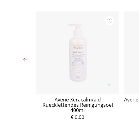
tzuckersirup
Avene Xeracalm/a.d
Avene 
Rueckfettendes Reinigungsoel
400ml
P
€ 0,00
r
e
i
s