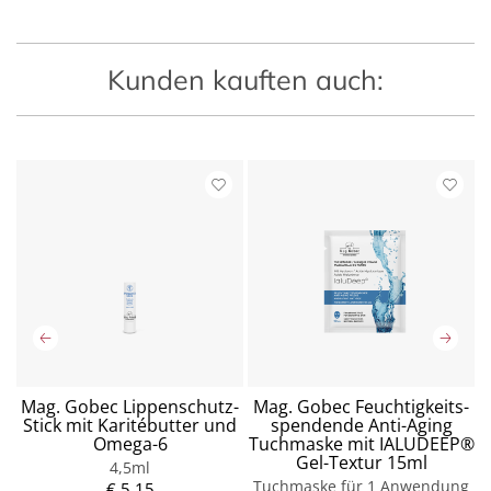
Kunden kauften auch:
s
Mag. Gobec Lippenschutz-
Mag. Gobec Feuchtigkeits-
Stick mit Karitébutter und
spendende Anti-Aging
Omega-6
Tuchmaske mit IALUDEEP®
Gel-Textur 15ml
4,5ml
P
Tuchmaske für 1 Anwendung
r
€ 5,15