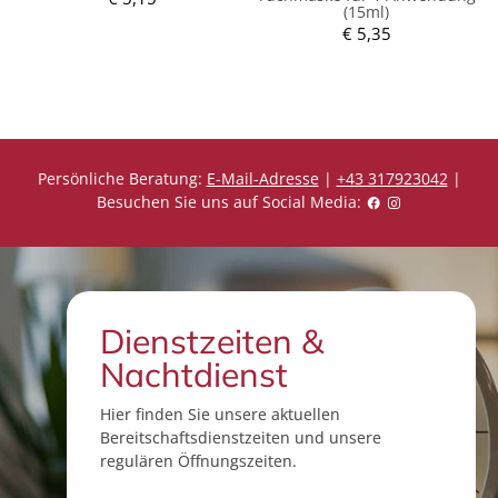
(15ml)
e
i
€ 5,35
P
s
r
e
i
s
Persönliche Beratung:
E-Mail-Adresse
|
+43 317923042
|
Besuchen Sie uns auf Social Media:
Dienstzeiten &
Nachtdienst
Hier finden Sie unsere aktuellen
Bereitschaftsdienstzeiten und unsere
regulären Öffnungszeiten.