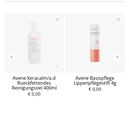
Avene Xeracalm/a.d
Avene Basispflege
Rueckfettendes
Lippenpflegestift 4g
Reinigungsoel 400ml
€ 0,00
€ 0,00
P
P
r
r
e
e
i
i
s
s