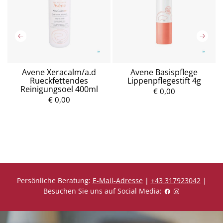
Avene Xeracalm/a.d
Avene Basispflege
Rueckfettendes
Lippenpflegestift 4g
Reinigungsoel 400ml
€ 0,00
€ 0,00
P
P
r
r
e
e
i
i
s
s
Persönliche Beratung:
E-Mail-Adresse
|
+43 317923042
|
Besuchen Sie uns auf Social Media: