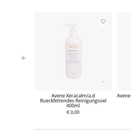
tzuckersirup
Avene Xeracalm/a.d
Avene 
Rueckfettendes Reinigungsoel
400ml
P
€ 0,00
r
e
i
s