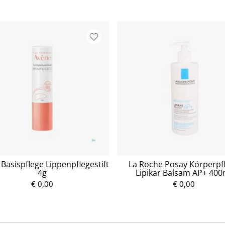
Basispflege Lippenpflegestift
La Roche Posay Körperpf
4g
Lipikar Balsam AP+ 400
€ 0,00
P
€ 0,00
P
r
r
e
e
i
i
s
s