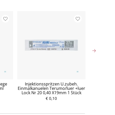
lege
Injektionsspritzen U.zubeh.
Mullko
ml
Einmalkanuelen Terumo/luer +luer
Baumw.17fa
Lock Nr 20 0,40 X19mm 1 Stück
5
€ 0,10
P
r
e
i