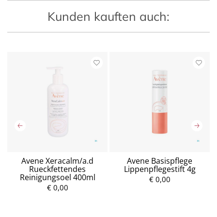
Kunden kauften auch:
Avene Xeracalm/a.d
Avene Basispflege
Rueckfettendes
Lippenpflegestift 4g
Reinigungsoel 400ml
€ 0,00
€ 0,00
P
P
r
r
e
e
i
i
s
s