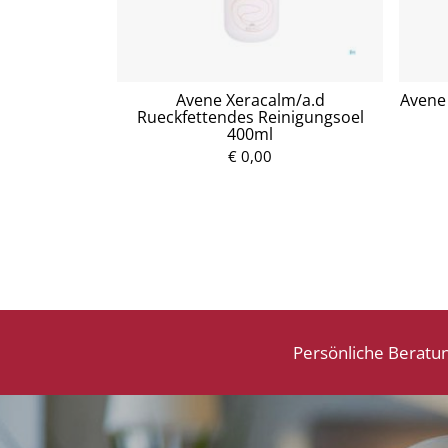
tzuckersirup
Avene Xeracalm/a.d
Avene 
Rueckfettendes Reinigungsoel
400ml
P
€ 0,00
r
e
i
s
Persönliche Beratu