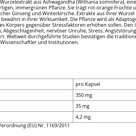
rzelextrakt aus Ashwagandha (Withania somnifera), einer 
igen, immergrünen Pflanze. Sie trägt rot-orange Früchte un
her Ginseng und Winterkirsche. Extrakte aus ihrer Wurzel 
ewährt in ihrer Wirksamkeit. Die Pflanze wird als Adaptoge
 des Körpers gegenüber Stressfaktoren erhöhen sollen. Den
 Abgeschlagenheit, nervöser Unruhe, Stress, Angststörung
rt. Weltweit durchgeführte Studien bestätigen die traditio
Wissenschaftler und Institutionen.
pro Kapsel
350 mg
35 mg
4,2 mg
erordnung (EU) Nr. 1169/2011