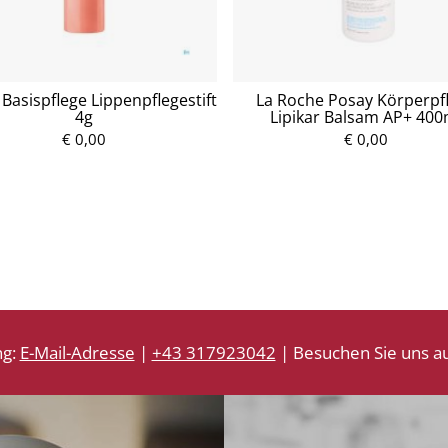
Basispflege Lippenpflegestift
La Roche Posay Körperpf
4g
Lipikar Balsam AP+ 400
€ 0,00
P
€ 0,00
P
r
r
e
e
i
i
s
s
ng:
E-Mail-Adresse
|
+43 317923042
| Besuchen Sie uns au