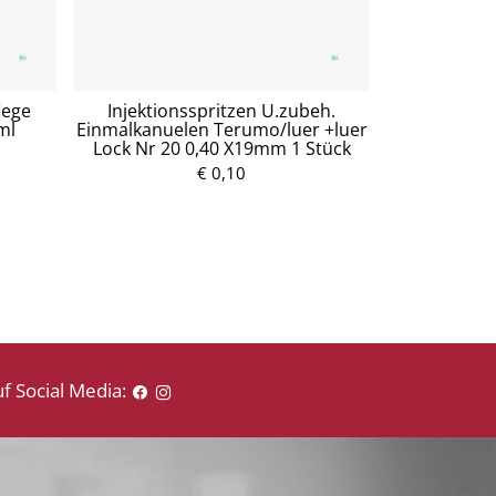
lege
Injektionsspritzen U.zubeh.
Mullko
ml
Einmalkanuelen Terumo/luer +luer
Baumw.17fa
Lock Nr 20 0,40 X19mm 1 Stück
5
€ 0,10
P
r
e
i
s
f Social Media: