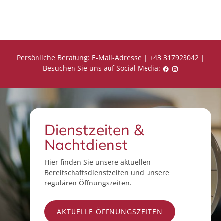
s
s
Persönliche Beratung:
E-Mail-Adresse
|
+43 317923042
|
Besuchen Sie uns auf Social Media:
Dienstzeiten &
Nachtdienst
Hier finden Sie unsere aktuellen
Bereitschaftsdienstzeiten und unsere
regulären Öffnungszeiten.
AKTUELLE ÖFFNUNGSZEITEN