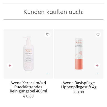
Kunden kauften auch:
Avene Xeracalm/a.d
Avene Basispflege
Rueckfettendes
Lippenpflegestift 4g
Reinigungsoel 400ml
€ 0,00
€ 0,00
P
P
r
r
e
e
i
i