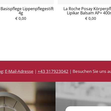
Basispflege Lippenpflegestift
La Roche Posay Körperpf
4g
Lipikar Balsam AP+ 400
€ 0,00
P
€ 0,00
P
r
r
e
e
i
i
s
s
ng:
E-Mail-Adresse
|
+43 317923042
| Besuchen Sie uns au