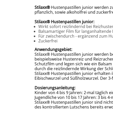
Stilaxx®
Hustenpastillen
junior
werden zu
pflanzlich, sowie alkoholfrei und zuckerfre
Stilaxx
®
Hustenpastillen
junior
:
Wirkt sofort reizlindernd bei Reizhuste
Balsamartiger Film für langanhaltende
Für zwischendurch - ergänzend zum Hus
Zuckerfrei
Anwendungsgebiet:
Stilaxx® Hustenpastillen
junior
werden be
beispielsweise Hustenreiz und Reizrachen
Schutzfilm und legen sich wie ein Balsam
durch die reizlindernde Wirkung der Schl
Stilaxx® Hustenpastillen
junior
erhalten i
Eibischwurzel und Süßholzwurzel. Der 3-
Dosierungsanleitung:
Kinder von 4 bis 9 Jahren: 2-mal täglich e
Jugendliche von 10 bis 17 Jahren: 3 bis 4-
Stilaxx® Hustenpastillen
junior
sind nicht
des kontrollierten Lutschens bereits er