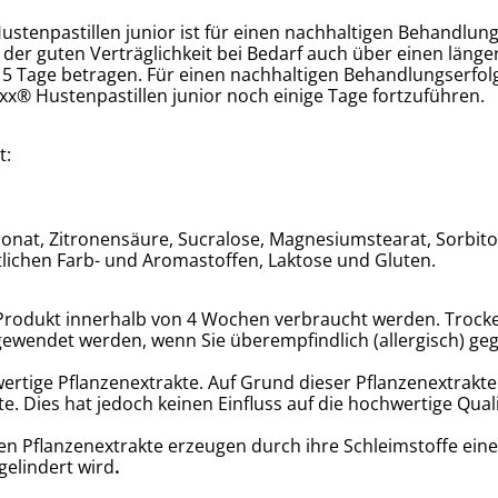
Hustenpastillen
junior
ist für einen nachhaltigen Behandlung
der guten Verträglichkeit bei Bedarf auch über einen länge
5 Tage betragen. Für einen nachhaltigen Behandlungserfolg
axx® Hustenpastillen
junior
noch einige Tage fortzuführen.
t:
bonat, Zitronensäure, Sucralose, Magnesiumstearat, Sorbit
stlichen Farb- und Aromastoffen, Laktose und Gluten.
Produkt innerhalb von 4 Wochen verbraucht werden. Trocke
gewendet werden, wenn Sie überempfindlich (allergisch) geg
ertige Pflanzenextrakte. Auf Grund dieser Pflanzenextrakte
e. Dies hat jedoch keinen Einfluss auf die hochwertige Qual
nen Pflanzenextrakte erzeugen durch ihre Schleimstoffe eine
elindert wird
.