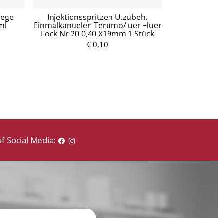
lege
Injektionsspritzen U.zubeh.
Mullko
ml
Einmalkanuelen Terumo/luer +luer
Baumw.17fa
Lock Nr 20 0,40 X19mm 1 Stück
5
€ 0,10
P
r
e
i
s
f Social Media: