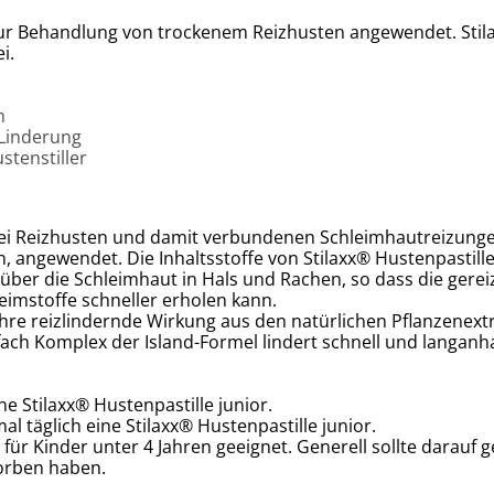
r Behandlung von trockenem Reizhusten angewendet. Stil
i.
n
 Linderung
tenstiller
i Reizhusten und damit verbundenen Schleimhautreizungen
, angewendet. Die Inhaltsstoffe von Stilaxx® Hustenpastill
 über die Schleimhaut in Hals und Rachen, so dass die gere
eimstoffe schneller erholen kann.
hre reizlindernde Wirkung aus den natürlichen Pflanzenext
fach Komplex der Island-Formel lindert schnell und langanh
ine Stilaxx® Hustenpastille
junior
.
mal täglich eine Stilaxx® Hustenpastille
junior
.
 für Kinder unter 4 Jahren geeignet. Generell sollte darauf 
worben haben.