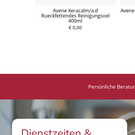
tzuckersirup
Avene Xeracalm/a.d
Avene 
Rueckfettendes Reinigungsoel
400ml
P
€ 0,00
r
e
i
s
Persönliche Beratu
Dienstzeiten &