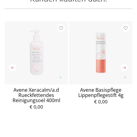
Avene Xeracalm/a.d
Avene Basispflege
Rueckfettendes
Lippenpflegestift 4g
Reinigungsoel 400ml
€ 0,00
€ 0,00
P
P
r
r
e
e
i
i
s
s